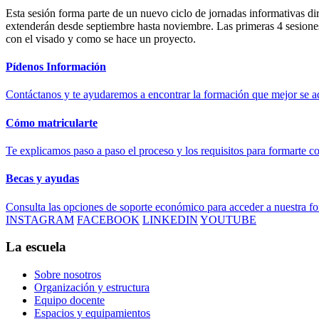
Esta sesión forma parte de un nuevo ciclo de jornadas informativas diri
extenderán desde septiembre hasta noviembre. Las primeras 4 sesiones
con el visado y como se hace un proyecto.
Pídenos Información
Contáctanos y te ayudaremos a encontrar la formación que mejor se ad
Cómo matricularte
Te explicamos paso a paso el proceso y los requisitos para formarte c
Becas y ayudas
Consulta las opciones de soporte económico para acceder a nuestra f
INSTAGRAM
FACEBOOK
LINKEDIN
YOUTUBE
La escuela
Sobre nosotros
Organización y estructura
Equipo docente
Espacios y equipamientos