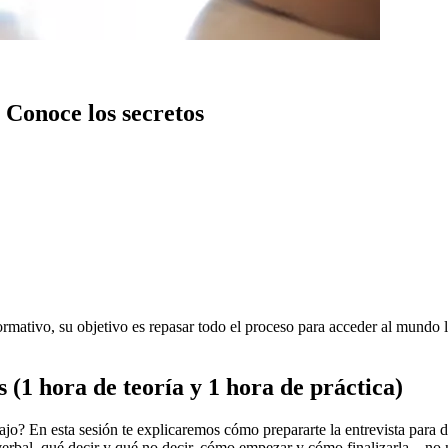
: Conoce los secretos
rmativo, su objetivo es repasar todo el proceso para acceder al mundo l
s (1 hora de teoría y 1 hora de práctica)
bajo? En esta sesión te explicaremos cómo prepararte la entrevista para d
al, qué decir y qué no decir, cómo empezar y cómo finalizarla... no n