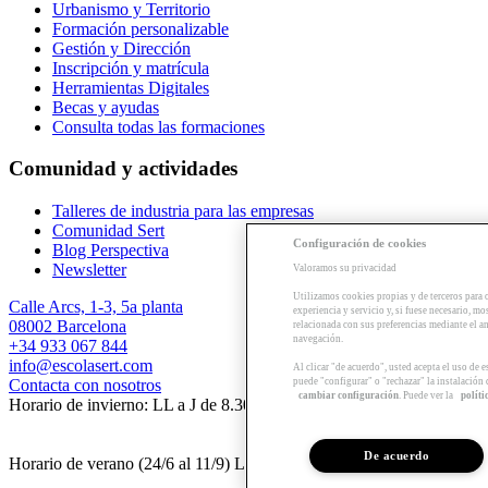
Urbanismo y Territorio
Formación personalizable
Gestión y Dirección
Inscripción y matrícula
Herramientas Digitales
Becas y ayudas
Consulta todas las formaciones
Comunidad y actividades
Talleres de industria para las empresas
Comunidad Sert
Configuración de cookies
Blog Perspectiva
Newsletter
Valoramos su privacidad
Utilizamos cookies propias y de terceros para 
Calle Arcs, 1-3, 5a planta
experiencia y servicio y, si fuese necesario, mo
08002 Barcelona
relacionada con sus preferencias mediante el an
navegación.
+34 933 067 844
info@escolasert.com
Al clicar "de acuerdo", usted acepta el uso de 
puede "configurar" o "rechazar" la instalación
Contacta con nosotros
cambiar configuración
. Puede ver la
políti
Horario de invierno: LL a J de 8.30 a 16.30 h / V de 8.30 a 14 h.
De acuerdo
Horario de verano (24/6 al 11/9) LL a V de 8.30 a 14 h.