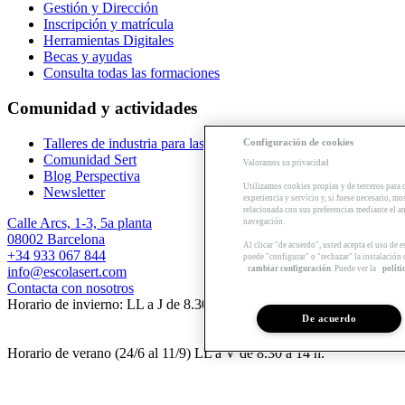
Gestión y Dirección
Inscripción y matrícula
Herramientas Digitales
Becas y ayudas
Consulta todas las formaciones
Comunidad y actividades
Talleres de industria para las empresas
Configuración de cookies
Comunidad Sert
Valoramos su privacidad
Blog Perspectiva
Utilizamos cookies propias y de terceros para 
Newsletter
experiencia y servicio y, si fuese necesario, mo
relacionada con sus preferencias mediante el an
Calle Arcs, 1-3, 5a planta
navegación.
08002 Barcelona
Al clicar "de acuerdo", usted acepta el uso de 
+34 933 067 844
puede "configurar" o "rechazar" la instalación
cambiar configuración
. Puede ver la
políti
info@escolasert.com
Contacta con nosotros
Horario de invierno: LL a J de 8.30 a 16.30 h / V de 8.30 a 14 h.
De acuerdo
Horario de verano (24/6 al 11/9) LL a V de 8.30 a 14 h.