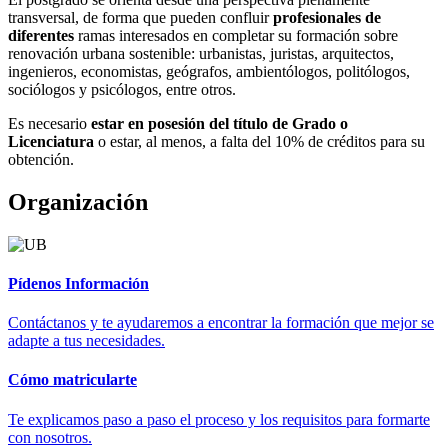
transversal, de forma que pueden confluir
profesionales de
diferentes
ramas interesados en completar su formación sobre
renovación urbana sostenible: urbanistas, juristas, arquitectos,
ingenieros, economistas, geógrafos, ambientólogos, politólogos,
sociólogos y psicólogos, entre otros.
Es necesario
estar en posesión del título de Grado o
Licenciatura
o estar, al menos, a falta del 10% de créditos para su
obtención.
Organización
Pídenos Información
Contáctanos y te ayudaremos a encontrar la formación que mejor se
adapte a tus necesidades.
Cómo matricularte
Te explicamos paso a paso el proceso y los requisitos para formarte
con nosotros.