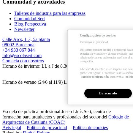
Comunidad y actividades
Talleres de industria para las empresas
Comunidad Sert
Blog Perspectiva
Newsletter
Configuración de cookies
Calle Arcs, 1-3, 5a planta
Valoramos su privacidad
08002 Barcelona
+34 933 067 844
Utilizamos cookies propias y de terceros para 
experiencia y servicio y, si fuese necesario, mo
info@escolasert.com
relacionada con sus preferencias mediante el an
Contacta con nosotros
navegación.
Horario de invierno: LL a J de 8.30 a 16.30 h / V de 8.30 a 14 h.
Al clicar "de acuerdo", usted acepta el uso de 
puede "configurar" o "rechazar" la instalación
cambiar configuración
. Puede ver la
políti
Horario de verano (24/6 al 11/9) LL a V de 8.30 a 14 h.
De acuerdo
Escuela de práctica profesional Josep Lluís Sert, centro de
formación para arquitectos y profesionales del sector del
Colegio de
Arquitectos de Cataluña (COAC)
Avís legal
|
Política de privacidad
|
Política de cookies
Baked by:
Digital Bakers