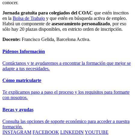
conocer.
Jornada gratuita para colegiados del COAC
que estén inscritos
en la
Bolsa de Trabajo
y que estén en búsqueda activa de empleo.
Habrá un componente de
asesoramiento personalizado
, por eso
sólo hay 20 plazas disponibles, en estricto orden de inscripción.
Docente:
Francisco Gelida, Barcelona Activa.
Pídenos Información
Contáctanos y te ayudaremos a encontrar la formación que mejor se
adapte a tus necesidades.
Cómo matricularte
Te explicamos paso a paso el proceso y los requisitos para formarte
con nosotros.
Becas y ayudas
Consulta las opciones de soporte económico para acceder a nuestra
formación.
INSTAGRAM
FACEBOOK
LINKEDIN
YOUTUBE