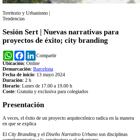
Territorio y Urbanismo
|
Tendencias
Sesión Sert | Nuevas narrativas para
proyectos de éxito; city branding
WhatsApp
Facebook
LinkedIn
Compartir
Ubicación
: Online
Demarcación
:
Barcelona
Fecha de inicio
: 13 mayo 2024
Duración
: 2 h
Horario
: Lunes de 17.00 a 19.00 h
Coste
: Gratuita y exclusiva para colegiados
Presentación
A veces, el éxito de un proyecto arquitectónico radica en la manera
en que se explica
El
City Brandin
g y el
Diseño Narrativo Urbano
son disciplinas
complementarias a la arquitectura y el urbanismo