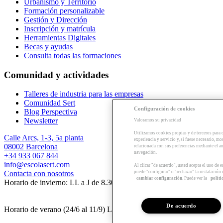
Urbanismo y Territorio
Formación personalizable
Gestión y Dirección
Inscripción y matrícula
Herramientas Digitales
Becas y ayudas
Consulta todas las formaciones
Comunidad y actividades
Talleres de industria para las empresas
Comunidad Sert
Configuración de cookies
Blog Perspectiva
Newsletter
Valoramos su privacidad
Utilizamos cookies propias y de terceros para 
Calle Arcs, 1-3, 5a planta
experiencia y servicio y, si fuese necesario, mo
08002 Barcelona
relacionada con sus preferencias mediante el an
navegación.
+34 933 067 844
info@escolasert.com
Al clicar "de acuerdo", usted acepta el uso de 
puede "configurar" o "rechazar" la instalación
Contacta con nosotros
cambiar configuración
. Puede ver la
políti
Horario de invierno: LL a J de 8.30 a 16.30 h / V de 8.30 a 14 h.
De acuerdo
Horario de verano (24/6 al 11/9) LL a V de 8.30 a 14 h.