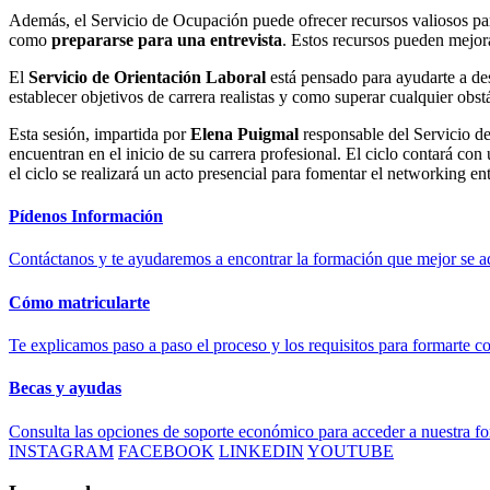
Además, el Servicio de Ocupación puede ofrecer recursos valiosos pa
como
prepararse para una entrevista
. Estos recursos pueden mejora
El
Servicio de Orientación Laboral
está pensado para ayudarte a des
establecer objetivos de carrera realistas y como superar cualquier obs
Esta sesión, impartida por
Elena Puigmal
responsable del Servicio d
encuentran en el inicio de su carrera profesional. El ciclo contará co
el ciclo se realizará un acto presencial para fomentar el networking ent
Pídenos Información
Contáctanos y te ayudaremos a encontrar la formación que mejor se ad
Cómo matricularte
Te explicamos paso a paso el proceso y los requisitos para formarte c
Becas y ayudas
Consulta las opciones de soporte económico para acceder a nuestra f
INSTAGRAM
FACEBOOK
LINKEDIN
YOUTUBE