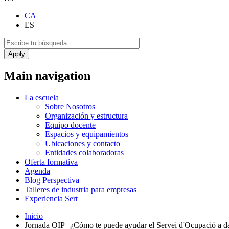
CA
ES
Main navigation
La escuela
Sobre Nosotros
Organización y estructura
Equipo docente
Espacios y equipamientos
Ubicaciones y contacto
Entidades colaboradoras
Oferta formativa
Agenda
Blog Perspectiva
Talleres de industria para empresas
Experiencia Sert
Inicio
Jornada OIP | ¿Cómo te puede ayudar el Servei d'Ocupació a dar