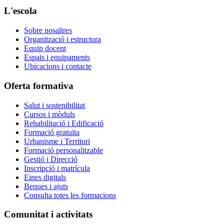
L'escola
Sobre nosaltres
Organització i estructura
Equip docent
Espais i equipaments
Ubicacions i contacte
Oferta formativa
Salut i sostenibilitat
Cursos i mòduls
Rehabilitació i Edificació
Formació gratuïta
Urbanisme i Territori
Formació personalitzable
Gestió i Direcció
Inscripció i matrícula
Eines digitals
Beques i ajuts
Consulta totes les formacions
Comunitat i activitats