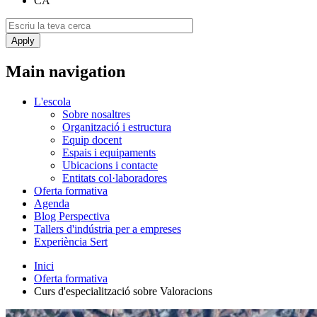
CA
Main navigation
L'escola
Sobre nosaltres
Organització i estructura
Equip docent
Espais i equipaments
Ubicacions i contacte
Entitats col·laboradores
Oferta formativa
Agenda
Blog Perspectiva
Tallers d'indústria per a empreses
Experiència Sert
Inici
Oferta formativa
Curs d'especialització sobre Valoracions