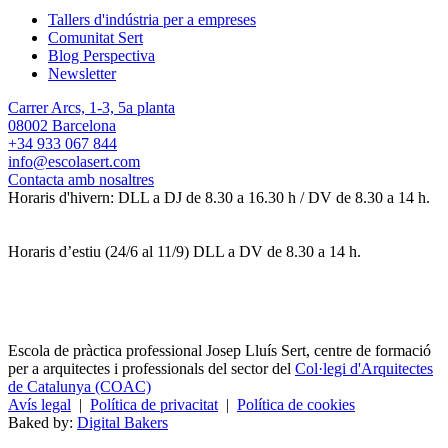
Tallers d'indústria per a empreses
Comunitat Sert
Blog Perspectiva
Newsletter
Carrer Arcs, 1-3, 5a planta
08002 Barcelona
+34 933 067 844
info@escolasert.com
Contacta amb nosaltres
Horaris d'hivern: DLL a DJ de 8.30 a 16.30 h / DV de 8.30 a 14 h.
Horaris d’estiu (24/6 al 11/9) DLL a DV de 8.30 a 14 h.
Escola de pràctica professional Josep Lluís Sert, centre de formació
per a arquitectes i professionals del sector del
Col·legi d'Arquitectes
de Catalunya (COAC)
Avís legal
|
Política de privacitat
|
Política de cookies
Baked by:
Digital Bakers