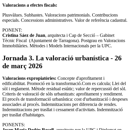
Valoracions a efectes fiscals:
Plusvàlues. Subhastes. Valoracions patrimonials. Contribucions
especials. Concessions administratives. Valor de referència cadastral.
PONENT:
Cristina Sáez de Juan
, arquitecta i Cap de Secció – Gabinet
Tècnic Fiscal (Ajuntament de Tarragona). Postgrau en Valoracions
Immobiliàries. Mètodes i Models Internacionals per la UPC.
Jornada 3. La valoració urbanística - 26
de març 2026
Valoracions expropiatòries:
Concepte d'aprofitament i
edificabilitat. Promoció en la transformació.Com es calcula; Llei del
sòl i reglament. Mètode residual estàtic; valor de repercussió del sòl.
Criteris de valoració de sòls urbanitzats: aprofitament y rendiment.
El procés de transformació urbanística: cost d'urbanització i despeses
associades al procés. Indemnitzacions per diferencia de rendes.
Indemnitzacions per trasllat i cessament d'activitats. Indemnització
per trasllat d'habitatges.
PONENTS:
Josep Maria Dedéu Rosell
, arquitecte per la UPC i Diplomat en