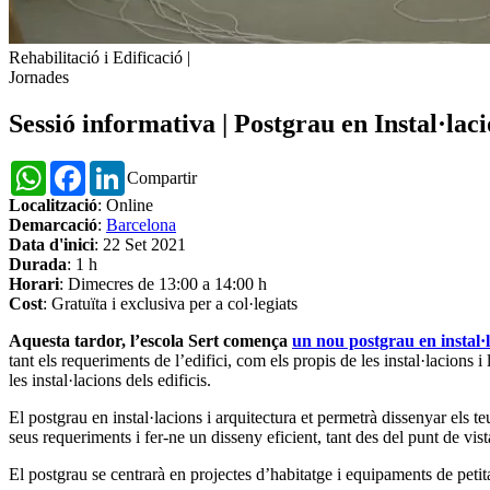
Rehabilitació i Edificació
|
Jornades
Sessió informativa | Postgrau en Instal·laci
WhatsApp
Facebook
LinkedIn
Compartir
Localització
: Online
Demarcació
:
Barcelona
Data d'inici
: 22 Set 2021
Durada
: 1 h
Horari
: Dimecres de 13:00 a 14:00 h
Cost
: Gratuïta i exclusiva per a col·legiats
Aquesta tardor, l’escola Sert comença
un nou postgrau en instal·l
tant els requeriments de l’edifici, com els propis de les instal·lacions 
les instal·lacions dels edificis.
El postgrau en instal·lacions i arquitectura et permetrà dissenyar els te
seus requeriments i fer-ne un disseny eficient, tant des del punt de vis
El postgrau se centrarà en projectes d’habitatge i equipaments de petit