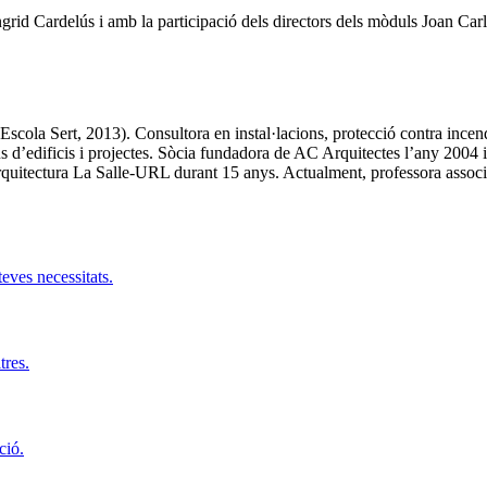
Ingrid Cardelús i amb la participació dels directors dels mòduls Joan Ca
cola Sert, 2013). Consultora en instal·lacions, protecció contra incen
tipus d’edificis i projectes. Sòcia fundadora de AC Arquitectes l’any 20
Arquitectura La Salle-URL durant 15 anys. Actualment, professora asso
teves necessitats.
tres.
ció.