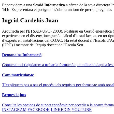
Et convidem a una
Sessió Informativa
a càrrec de la seva directora 
14 h
. Es presentarà el postgrau i s’obrirà un torn de precs i preguntes
Ingrid Cardelús Juan
Arquitecta per l'ETSAB-UPC (2003). Postgrau en Gestió energètica (Es
experiència en el disseny, integració i càlcul d’instal·lacions en tot 
d’experts en instal·lacions del COAC. Ha estat docent a l’Escola d’
(UPC) i membre de l’equip docent de l'Escola Sert.
Demana'ns Informació
Contacta’ns i t’ajudarem a trobar la formació que millor s’adapti a les 
Com matricular-te
T’expliquem pas a pas el procés i els requisits per formar-te amb nosal
Beques i ajuts
Consulta les opcions de suport econòmic per accedir a la nostra forma
INSTAGRAM
FACEBOOK
LINKEDIN
YOUTUBE