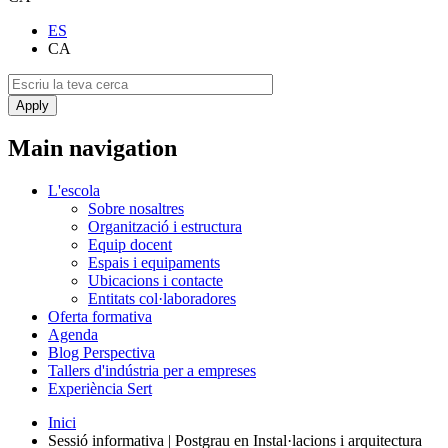
ES
CA
Main navigation
L'escola
Sobre nosaltres
Organització i estructura
Equip docent
Espais i equipaments
Ubicacions i contacte
Entitats col·laboradores
Oferta formativa
Agenda
Blog Perspectiva
Tallers d'indústria per a empreses
Experiència Sert
Inici
Sessió informativa | Postgrau en Instal·lacions i arquitectura