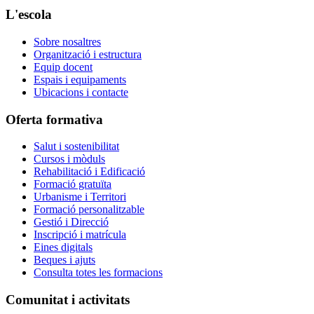
L'escola
Sobre nosaltres
Organització i estructura
Equip docent
Espais i equipaments
Ubicacions i contacte
Oferta formativa
Salut i sostenibilitat
Cursos i mòduls
Rehabilitació i Edificació
Formació gratuïta
Urbanisme i Territori
Formació personalitzable
Gestió i Direcció
Inscripció i matrícula
Eines digitals
Beques i ajuts
Consulta totes les formacions
Comunitat i activitats